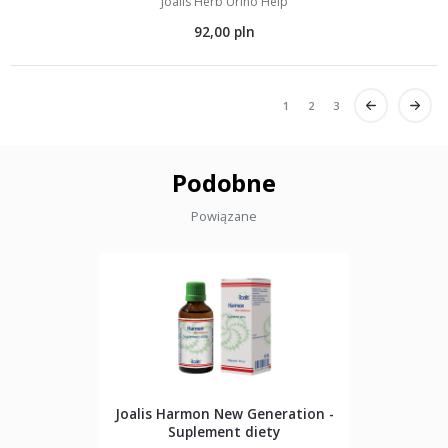
Joalis Herb Urino Help
92,00 pln
1
2
3
Podobne
Powiązane
Joalis Harmon New Generation -
Suplement diety