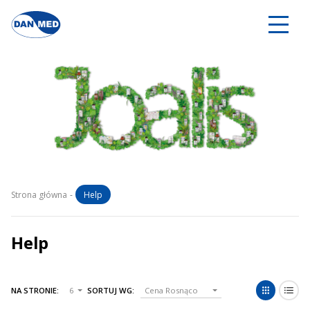
Strona główna
Help
Help
NA STRONIE:
6
SORTUJ WG:
Cena Rosnąco